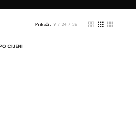
Prikaži
9
24
36
 PO CIJENI