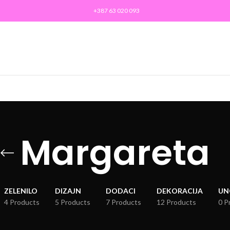
+387 63 020 093
Margareta
ZELENILO
DIZAJN
DODACI
DEKORACIJA
UN
4 Products
5 Products
7 Products
12 Products
0 P