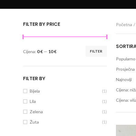
FILTER BY PRICE
Početna
SORTIR
Cijena:
0 €
—
10 €
FILTER
Minimalna
Maksimalna
Popularno
cijena
cijena
Prosječna 
FILTER BY
Najnoviji
Cijena: niž
Bijela
(1)
Cijena: viš
Lila
(1)
Zelena
(1)
Žuta
(1)