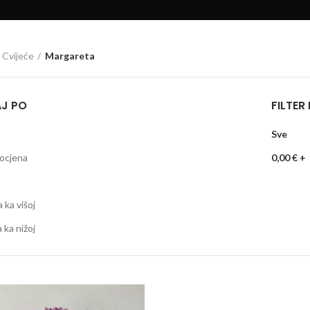
Cvijeće
Margareta
AJ PO
FILTER
Sve
ocjena
0,00
€
+
a ka višoj
a ka nižoj