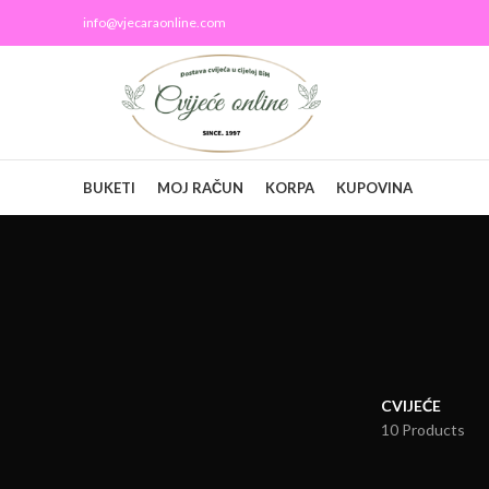
info@vjecaraonline.com
BUKETI
MOJ RAČUN
KORPA
KUPOVINA
CVIJEĆE
10 Products