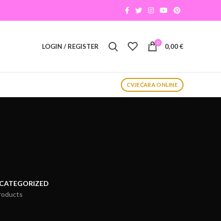
0
LOGIN / REGISTER
0,00
€
CVJEĆARA ONLINE
CATEGORIZED
roducts