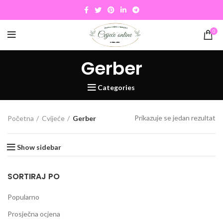
0
Gerber
Categories
Prikazuje se jedan rezultat
Početna
Cvijeće
Gerber
Show sidebar
SORTIRAJ PO
Popularno
Prosječna ocjena