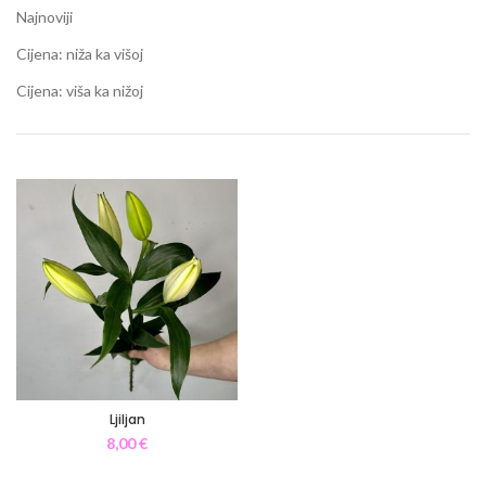
Najnoviji
Cijena: niža ka višoj
Cijena: viša ka nižoj
Ljiljan
8,00
€