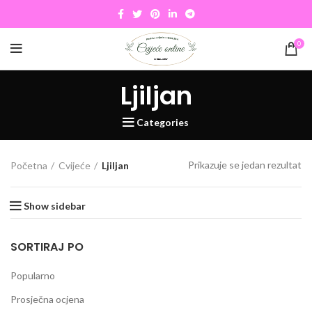
0
Ljiljan
Categories
Prikazuje se jedan rezultat
Početna
Cvijeće
Ljiljan
Show sidebar
SORTIRAJ PO
Popularno
Prosječna ocjena