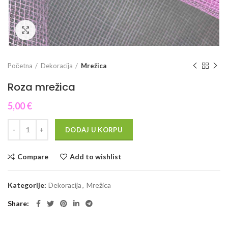
Click to enlarge
Početna
Dekoracija
Mrežica
Roza mrežica
5,00
€
DODAJ U KORPU
Compare
Add to wishlist
Kategorije:
Dekoracija
,
Mrežica
Share