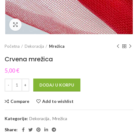
Click to enlarge
Početna
Dekoracija
Mrežica
Crvena mrežica
5,00
€
DODAJ U KORPU
Compare
Add to wishlist
Kategorije:
Dekoracija
,
Mrežica
Share