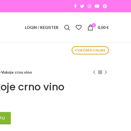
0
LOGIN / REGISTER
0,00
€
CVJEĆARA ONLINE
-Vukoje crno vino
je crno vino
PU